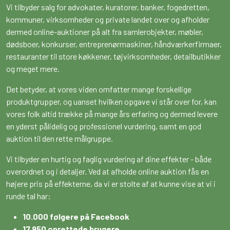
Vi tilbyder salg for advokater, kuratorer, banker, fogedretten,
kommuner, virksomheder og private landet over og afholder
dermed online-auktioner på alt fra samlerobjekter, møbler,
dødsboer, konkurser, entreprenørmaskiner, håndværkerfirmaer,
restauranter til store køkkener, tøjvirksomheder, detailbutikker
og meget mere.
Det betyder, at vores viden omfatter mange forskellige
produktgrupper, og uanset hvilken opgave vi står over for, kan
vores folk altid trække på mange års erfaring og dermed levere
en yderst pålidelig og professionel vurdering, samt en god
auktion til den rette målgruppe.
Vi tilbyder en hurtig og faglig vurdering af dine effekter - både
overordnet og i detaljer. Ved at afholde online auktion fås en
højere pris på effekterne, da vi er stolte af at kunne vise at vi i
runde tal har:
10.000 følgere på Facebook
17.950 oprettede brugere