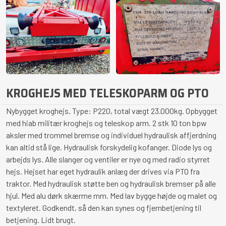
KROGHEJS MED TELESKOPARM OG PTO
Nybygget kroghejs. Type: P220, total vægt 23.000kg. Opbygget
med hiab militær kroghejs og teleskop arm. 2 stk 10 ton bpw
aksler med trommel bremse og individuel hydraulisk affjerdning
kan altid stå lige. Hydraulisk forskydelig kofanger. Diode lys og
arbejds lys. Alle slanger og ventiler er nye og med radio styrret
hejs. Hejset har eget hydraulik anlæg der drives via PTO fra
traktor. Med hydraulisk støtte ben og hydraulisk bremser på alle
hjul. Med alu dørk skærme mm. Med lav bygge højde og malet og
textyleret. Godkendt, så den kan synes og fjernbetjening til
betjening. Lidt brugt.