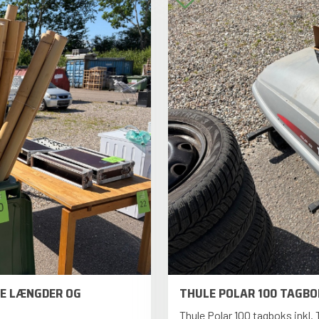
GE LÆNGDER OG
THULE POLAR 100 TAGBOK
Thule Polar 100 tagboks inkl.