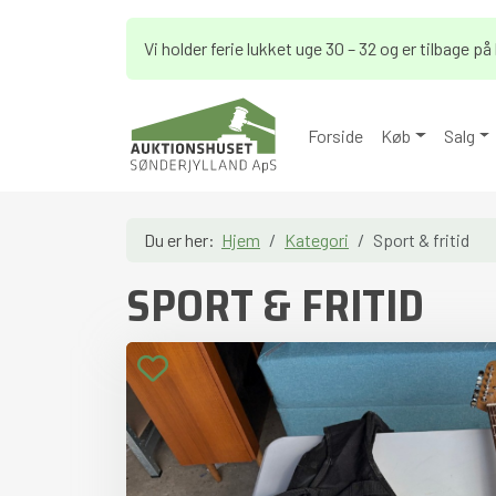
Vi holder ferie lukket uge 30 – 32 og er tilbage 
Forside
Køb
Salg
Du er her:
Hjem
Kategori
Sport & fritid
SPORT & FRITID