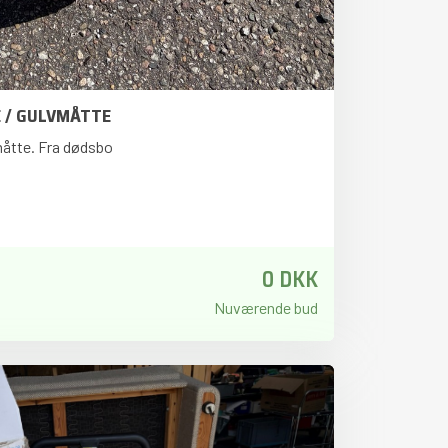
 / GULVMÅTTE
måtte. Fra dødsbo
0 DKK
Nuværende bud