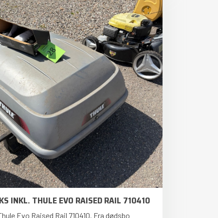
S INKL. THULE EVO RAISED RAIL 710410
 Thule Evo Raised Rail 710410. Fra dødsbo