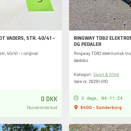
T VADERS, STR. 40/41 –
RINGWAY TD82 ELEKTR
OG PEDALER
. 40/41 – i original
Ringway TD82 elektronisk t
dødsbo
Kategori:
Sport & fritid
Vare nr. 26291-010
0 DKK
3 dage, 04:11:22
Nuværende bud
6400 - Sønderborg