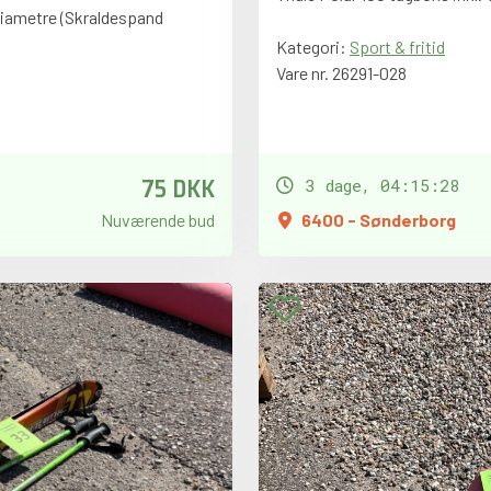
 diametre (Skraldespand
Kategori:
Sport & fritid
Vare nr. 26291-028
75 DKK
3 dage, 04:15:26
Nuværende bud
6400 - Sønderborg