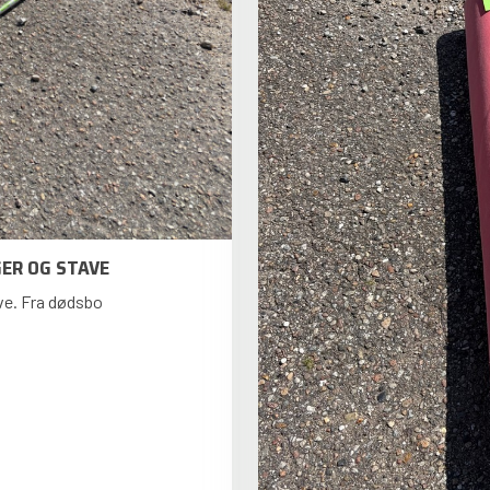
GER OG STAVE
ve. Fra dødsbo