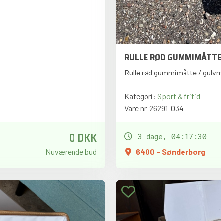
RULLE RØD GUMMIMÅTTE
Rulle rød gummimåtte / gulv
Kategori:
Sport & fritid
Vare nr. 26291-034
0 DKK
3 dage, 04:17:28
Nuværende bud
6400 - Sønderborg