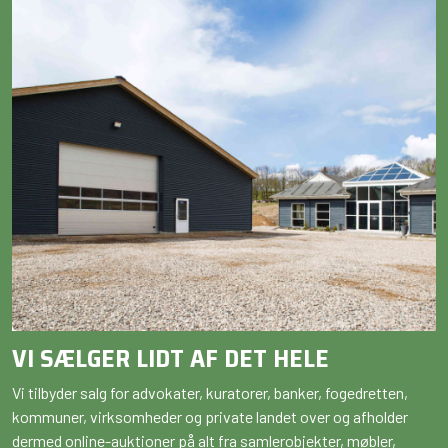
VI SÆLGER LIDT AF DET HELE
Vi tilbyder salg for advokater, kuratorer, banker, fogedretten,
kommuner, virksomheder og private landet over og afholder
dermed online-auktioner på alt fra samlerobjekter, møbler,