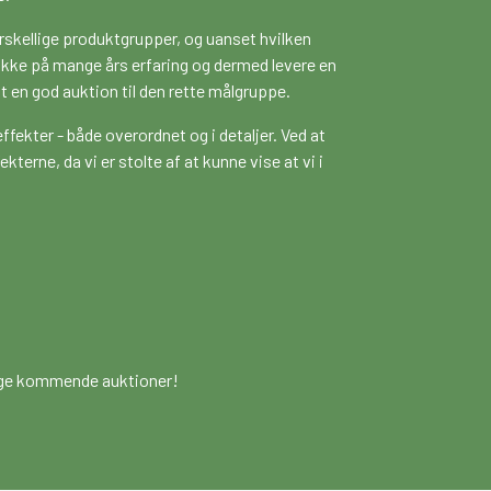
rskellige produktgrupper, og uanset hvilken
række på mange års erfaring og dermed levere en
t en god auktion til den rette målgruppe.
 effekter - både overordnet og i detaljer. Ved at
kterne, da vi er stolte af at kunne vise at vi i
mange kommende auktioner!