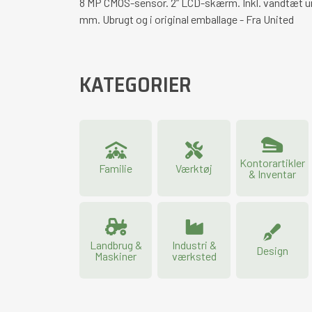
8 MP CMOS-sensor. 2” LCD-skærm. Inkl. vandtæt un
mm. Ubrugt og i original emballage - Fra United
KATEGORIER
Kontorartikler
Familie
Værktøj
& Inventar
Landbrug &
Industri &
Design
Maskiner
værksted