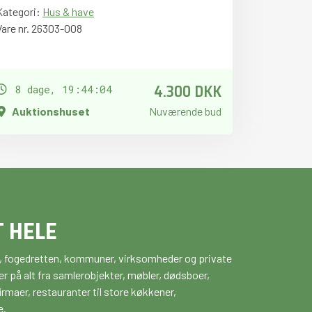
Kategori:
Hus & have
Vare nr. 26303-008
4.300 DKK
8 dage, 19:44:03
Auktionshuset
Nuværende bud
T HELE
ker, fogedretten, kommuner, virksomheder og private
r på alt fra samlerobjekter, møbler, dødsboer,
maer, restauranter til store køkkener,
e.