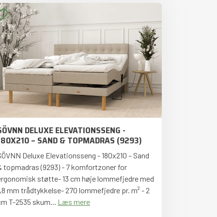
SÖVNN DELUXE ELEVATIONSSENG -
180X210 – SAND & TOPMADRAS (9293)
SÖVNN Deluxe Elevationsseng - 180x210 – Sand
& topmadras (9293) - 7 komfortzoner for
ergonomisk støtte- 13 cm høje lommefjedre med
1,8 mm trådtykkelse- 270 lommefjedre pr. m² - 2
cm T-2535 skum...
Læs mere