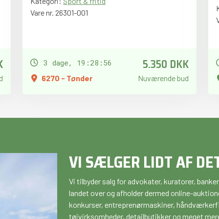
Kategori:
Sport & fritid
Vare nr. 26301-001
K
5.350 DKK
3 dage, 19:28:55
d
6270 - Tønder
Nuværende bud
VI SÆLGER LIDT AF DE
Vi tilbyder salg for advokater, kuratorer, ban
landet over og afholder dermed online-auktione
konkurser, entreprenørmaskiner, håndværkerfir
tøjvirksomheder, detailbutikker og meget mer