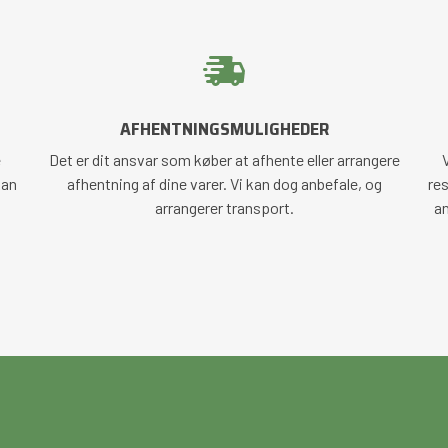
AFHENTNINGSMULIGHEDER
e
Det er dit ansvar som køber at afhente eller arrangere
V
kan
afhentning af dine varer. Vi kan dog anbefale, og
res
arrangerer transport.
an