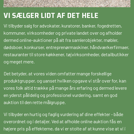
VI SÆLGER LIDT AF DET HELE
Vi tilbyder salg for advokater, kuratorer, banker, fogedretten,
kommuner, virksomheder og private landet over og afholder
dermed online-auktioner på alt fra samlerobjekter, møbler,
dødsboer, konkurser, entreprenørmaskiner, håndværkerfirmaer,
restauranter til store køkkener, tøjvirksomheder, detailbutikker
og meget mere.
Det betyder, at vores viden omfatter mange forskellige
produktgrupper, og uanset hvilken opgave vi står over for, kan
vores folk altid trække på mange års erfaring og dermed levere
en yderst pålidelig og professionel vurdering, samt en god
auktion til den rette målgruppe.
Vi tilbyder en hurtig og faglig vurdering af dine effekter - både
overordnet og i detaljer. Ved at afholde online auktion fås en
højere pris på effekterne, da vi er stolte af at kunne vise at vi i