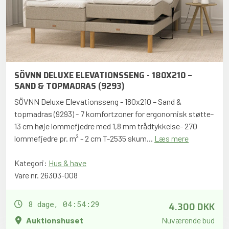
SÖVNN DELUXE ELEVATIONSSENG - 180X210 –
SAND & TOPMADRAS (9293)
SÖVNN Deluxe Elevationsseng - 180x210 – Sand &
topmadras (9293) - 7 komfortzoner for ergonomisk støtte-
13 cm høje lommefjedre med 1,8 mm trådtykkelse- 270
lommefjedre pr. m² - 2 cm T-2535 skum...
Læs mere
Kategori:
Hus & have
Vare nr. 26303-008
4.300 DKK
8 dage, 04:54:28
Auktionshuset
Nuværende bud