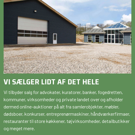
VI SÆLGER LIDT AF DET HELE
Vi tilbyder salg for advokater, kuratorer, banker, fogedretten,
kommuner, virksomheder og private landet over og afholder
dermed online-auktioner på alt fra samlerobjekter, møbler,
dødsboer, konkurser, entreprenørmaskiner, håndværkerfirmaer,
restauranter til store køkkener, tøjvirksomheder, detailbutikker
og meget mere.