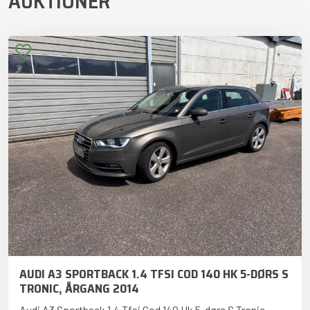
AUKTIONER
AUDI A3 SPORTBACK 1.4 TFSI COD 140 HK 5-DØRS S
TRONIC, ÅRGANG 2014
Audi A3 Sportback 1.4 Tfsi Cod 140 Hk 5-dørs S Tronic,