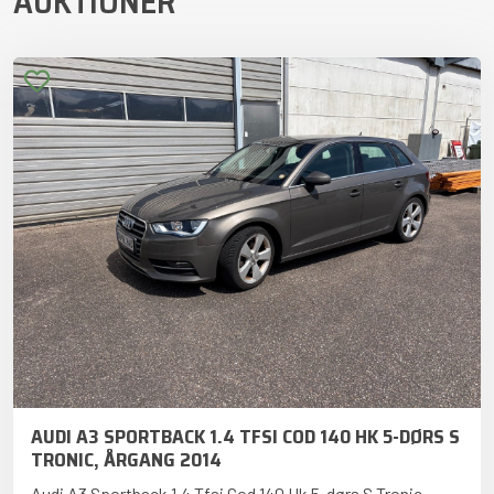
AUKTIONER
AUDI A3 SPORTBACK 1.4 TFSI COD 140 HK 5-DØRS S
TRONIC, ÅRGANG 2014
Audi A3 Sportback 1.4 Tfsi Cod 140 Hk 5-dørs S Tronic,