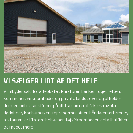
VI SÆLGER LIDT AF DET HELE
Vi tilbyder salg for advokater, kuratorer, banker, fogedretten,
kommuner, virksomheder og private landet over og afholder
dermed online-auktioner på alt fra samlerobjekter, møbler,
dødsboer, konkurser, entreprenørmaskiner, håndværkerfirmaer,
restauranter til store køkkener, tøjvirksomheder, detailbutikker
og meget mere.