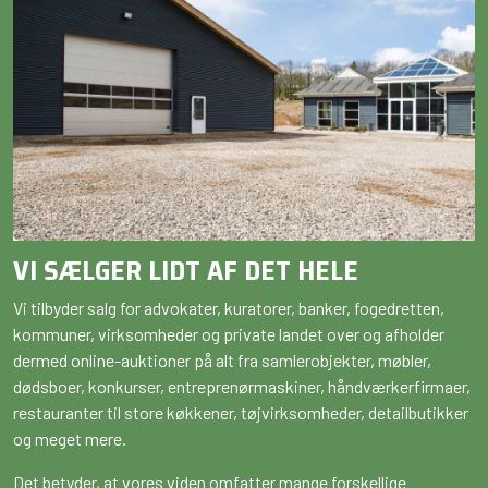
VI SÆLGER LIDT AF DET HELE
Vi tilbyder salg for advokater, kuratorer, banker, fogedretten,
kommuner, virksomheder og private landet over og afholder
dermed online-auktioner på alt fra samlerobjekter, møbler,
dødsboer, konkurser, entreprenørmaskiner, håndværkerfirmaer,
restauranter til store køkkener, tøjvirksomheder, detailbutikker
og meget mere.
Det betyder, at vores viden omfatter mange forskellige