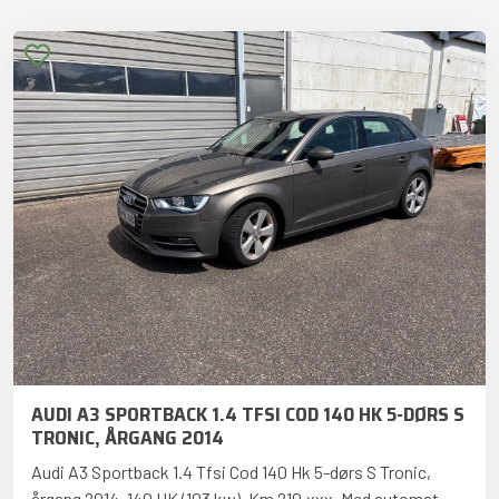
AUDI A3 SPORTBACK 1.4 TFSI COD 140 HK 5-DØRS S
TRONIC, ÅRGANG 2014
Audi A3 Sportback 1.4 Tfsi Cod 140 Hk 5-dørs S Tronic,
årgang 2014. 140 HK (103 kw). Km 210.xxx. Med automat