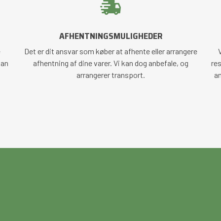
AFHENTNINGSMULIGHEDER
e
Det er dit ansvar som køber at afhente eller arrangere
V
kan
afhentning af dine varer. Vi kan dog anbefale, og
res
arrangerer transport.
an