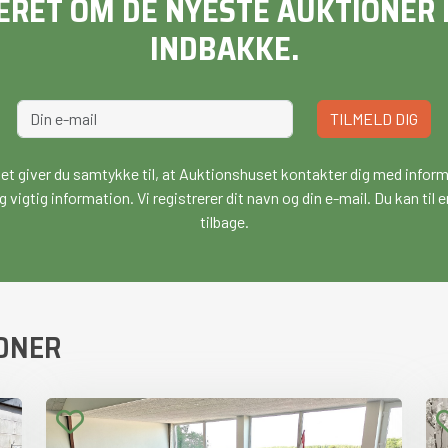
ERET OM DE NYESTE AUKTIONER D
INDBAKKE.
TILMELD DIG
vet giver du samtykke til, at Auktionshuset kontakter dig med infor
g vigtig information. Vi registrerer dit navn og din e-mail. Du kan ti
tilbage.
ONER