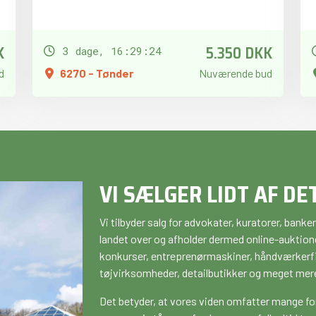
K
5.350 DKK
3 dage, 16:29:23
d
6270 - Tønder
Nuværende bud
VI SÆLGER LIDT AF DE
Vi tilbyder salg for advokater, kuratorer, ban
landet over og afholder dermed online-auktione
konkurser, entreprenørmaskiner, håndværkerfir
tøjvirksomheder, detailbutikker og meget mer
Det betyder, at vores viden omfatter mange fo