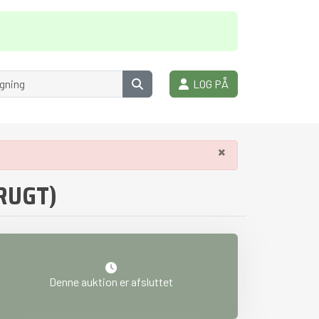
LOG PÅ
×
BRUGT)
Denne auktion er afsluttet