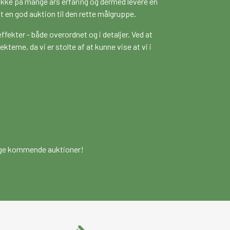
række på mange års erfaring og dermed levere en
t en god auktion til den rette målgruppe.
 effekter - både overordnet og i detaljer. Ved at
kterne, da vi er stolte af at kunne vise at vi i
mange kommende auktioner!