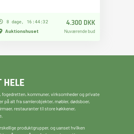
4.300 DKK
8 dage, 16:44:31
Auktionshuset
Nuværende bud
T HELE
ker, fogedretten, kommuner, virksomheder og private
r på alt fra samlerobjekter, møbler, dødsboer,
maer, restauranter til store køkkener,
e.
rskellige produktgrupper, og uanset hvilken