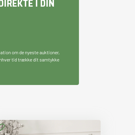
IREKTE I DIN
mation om de nyeste auktioner,
l enhver tid trække dit samtykke