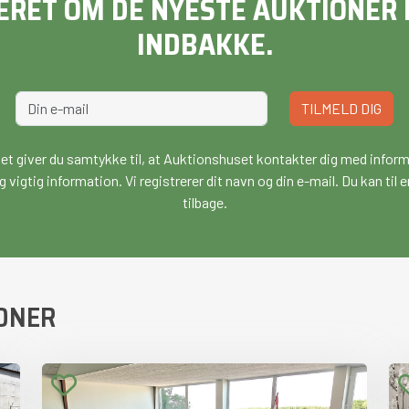
ERET OM DE NYESTE AUKTIONER D
INDBAKKE.
TILMELD DIG
vet giver du samtykke til, at Auktionshuset kontakter dig med infor
g vigtig information. Vi registrerer dit navn og din e-mail. Du kan ti
tilbage.
ONER