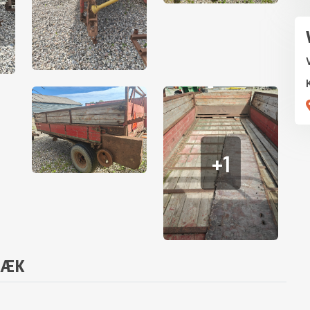
+1
MÆK