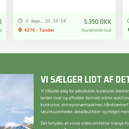
K
5.350 DKK
2 dage, 23:59:57
d
6270 - Tønder
Nuværende bud
VI SÆLGER LIDT AF DE
Vi tilbyder salg for advokater, kuratorer, ban
landet over og afholder dermed online-auktione
konkurser, entreprenørmaskiner, håndværkerfir
tøjvirksomheder, detailbutikker og meget mer
Det betyder, at vores viden omfatter mange fo