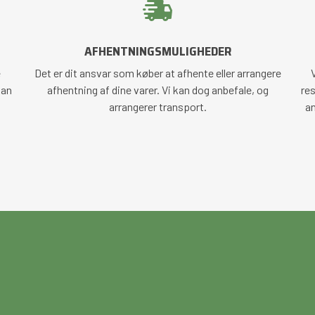
AFHENTNINGSMULIGHEDER
e
Det er dit ansvar som køber at afhente eller arrangere
V
kan
afhentning af dine varer. Vi kan dog anbefale, og
res
arrangerer transport.
an