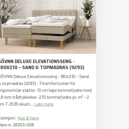
SÖVNN DELUXE ELEVATIONSSENG -
180X210 – SAND & TOPMADRAS (9293)
SÖVNN Deluxe Elevationsseng - 180x210 – Sand
& topmadras (9293) - 7 komfortzoner for
ergonomisk støtte- 13 cm høje lommefjedre med
1,8 mm trådtykkelse- 270 lommefjedre pr. m² - 2
cm T-2535 skum...
Læs mere
Kategori:
Hus & have
Vare nr. 26303-008