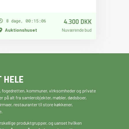
4.300 DKK
8 dage, 00:15:05
Auktionshuset
Nuværende bud
T HELE
ker, fogedretten, kommuner, virksomheder og private
r på alt fra samlerobjekter, møbler, dødsboer,
maer, restauranter til store køkkener,
e.
rskellige produktgrupper, og uanset hvilken