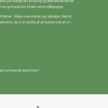
række på mange års erfaring og dermed levere en
t en god auktion til den rette målgruppe.
 effekter - både overordnet og i detaljer. Ved at
kterne, da vi er stolte af at kunne vise at vi i
mange kommende auktioner!