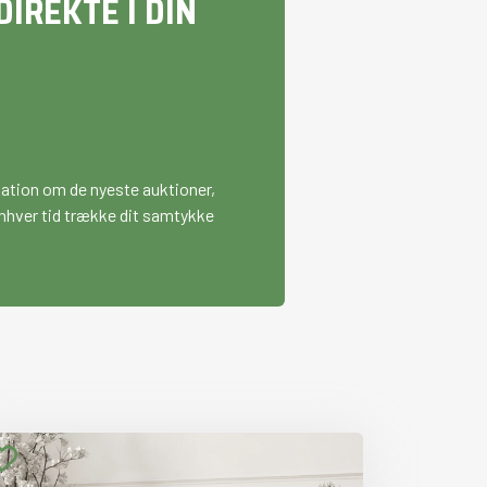
IREKTE I DIN
mation om de nyeste auktioner,
l enhver tid trække dit samtykke