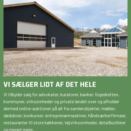
VI SÆLGER LIDT AF DET HELE
Vi tilbyder salg for advokater, kuratorer, banker, fogedretten,
kommuner, virksomheder og private landet over og afholder
dermed online-auktioner på alt fra samlerobjekter, møbler,
dødsboer, konkurser, entreprenørmaskiner, håndværkerfirmaer,
restauranter til store køkkener, tøjvirksomheder, detailbutikker
og meget mere.