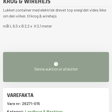
KROG & WIREHEJS
Lukket container med elektrisk drevet top snegl det vides ikke
om den virker, til krog & wirehejs
mål L 6,5 x B 2,2 x H 2,1 meter
Denne auktion er afsluttet
VAREFAKTA
Vare nr: 26271-015
Kategori:
Landbrug & Maskiner